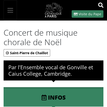
Panneau de gestion des cookies
Votre recherche
OK
Visite du Pape
Concert de musique
chorale de Noël
Saint-Pierre de Chaillot
Par l’Ensemble vocal de Gonville et
Caius College, Cambridge.
INFOS