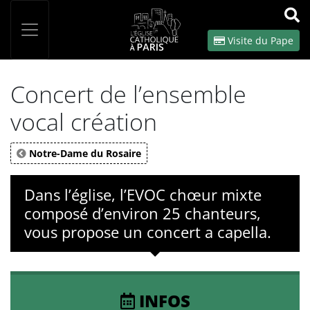
Panneau de gestion des cookies
Votre recherche
OK
Visite du Pape
Concert de l’ensemble
vocal création
Notre-Dame du Rosaire
Dans l’église, l’EVOC chœur mixte
composé d’environ 25 chanteurs,
vous propose un concert a capella.
INFOS