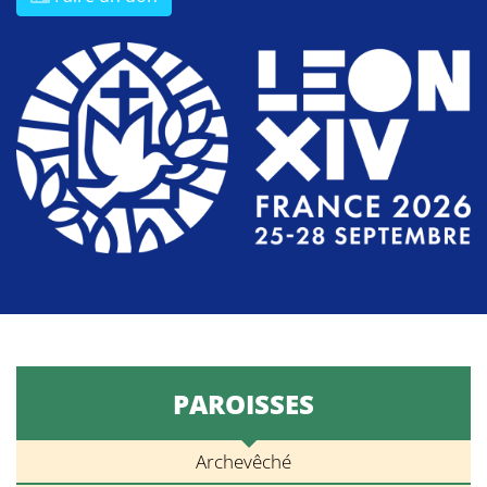
PAROISSES
Archevêché