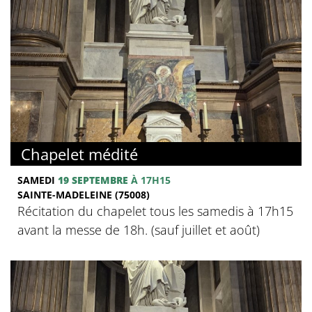
Chapelet médité
SAMEDI
19 SEPTEMBRE
À 17H15
SAINTE-MADELEINE (75008)
Récitation du chapelet tous les samedis à 17h15
avant la messe de 18h. (sauf juillet et août)