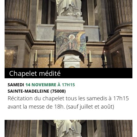
Chapelet médité
SAMEDI
14 NOVEMBRE
À 17H15
SAINTE-MADELEINE (75008)
Récitation du chapelet tous les samedis à 17h15
avant la messe de 18h. (sauf juillet et août)