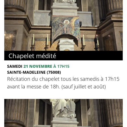
Chapelet médité
SAMEDI
21 NOVEMBRE
À 17H15
SAINTE-MADELEINE (75008)
Récitation du chapelet tous les samedis à 17h15
avant la messe de 18h. (sauf juillet et août)