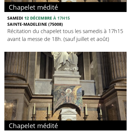
Chapelet médité
SAMEDI
12 DÉCEMBRE
À 17H15
SAINTE-MADELEINE (75008)
Récitation du chapelet tous les samedis à 17h15
avant la messe de 18h. (sauf juillet et août)
Chapelet médité