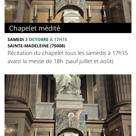
Chapelet médité
SAMEDI
3 OCTOBRE
À 17H15
SAINTE-MADELEINE (75008)
Récitation du chapelet tous les samedis à 17h15
avant la messe de 18h. (sauf juillet et août)