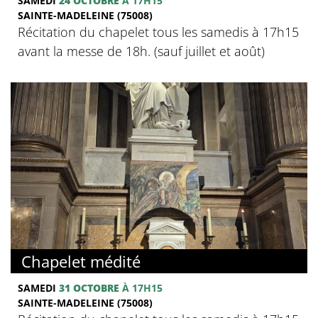
SAMEDI
24 OCTOBRE
À 17H15
SAINTE-MADELEINE (75008)
Récitation du chapelet tous les samedis à 17h15
avant la messe de 18h. (sauf juillet et août)
Chapelet médité
SAMEDI
31 OCTOBRE
À 17H15
SAINTE-MADELEINE (75008)