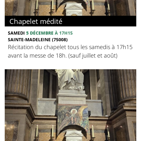
Chapelet médité
SAMEDI
5 DÉCEMBRE
À 17H15
SAINTE-MADELEINE (75008)
Récitation du chapelet tous les samedis à 17h15
avant la messe de 18h. (sauf juillet et août)