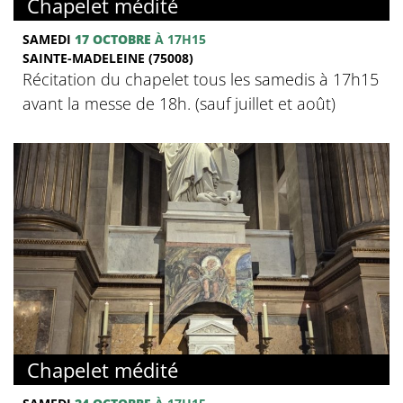
Chapelet médité
SAMEDI
17 OCTOBRE
À 17H15
SAINTE-MADELEINE (75008)
Récitation du chapelet tous les samedis à 17h15
avant la messe de 18h. (sauf juillet et août)
Chapelet médité