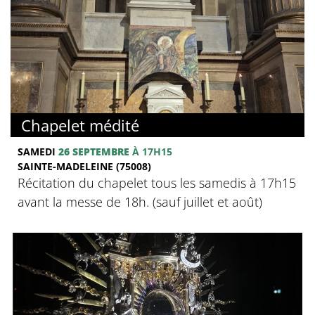
Chapelet médité
SAMEDI
26 SEPTEMBRE
À 17H15
SAINTE-MADELEINE (75008)
Récitation du chapelet tous les samedis à 17h15
avant la messe de 18h. (sauf juillet et août)