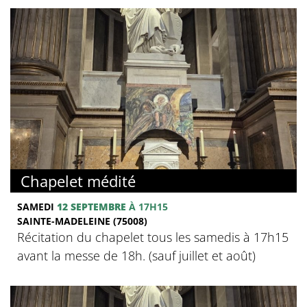
Chapelet médité
SAMEDI
12 SEPTEMBRE
À 17H15
SAINTE-MADELEINE (75008)
Récitation du chapelet tous les samedis à 17h15
avant la messe de 18h. (sauf juillet et août)