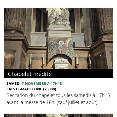
Chapelet médité
SAMEDI
7 NOVEMBRE
À 17H15
SAINTE-MADELEINE (75008)
Récitation du chapelet tous les samedis à 17h15
avant la messe de 18h. (sauf juillet et août)