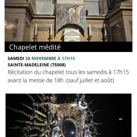
Chapelet médité
SAMEDI
28 NOVEMBRE
À 17H15
SAINTE-MADELEINE (75008)
Récitation du chapelet tous les samedis à 17h15
avant la messe de 18h. (sauf juillet et août)