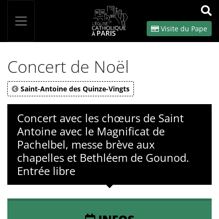
Panneau de gestion des cookies
Votre recherche
OK
Visite du Pape
Concert de Noël
Saint-Antoine des Quinze-Vingts
Concert avec les chœurs de Saint
Antoine avec le Magnificat de
Pachelbel, messe brève aux
chapelles et Bethléem de Gounod.
Entrée libre