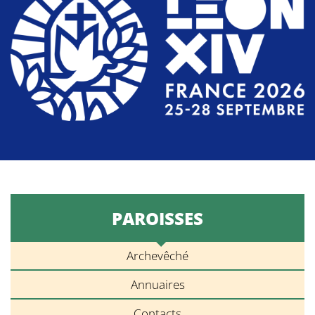
PAROISSES
Archevêché
Annuaires
Contacts