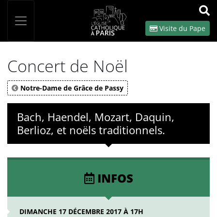
Panneau de gestion des cookies
Votre recherche
OK
Visite du Pape
Concert de Noël
Notre-Dame de Grâce de Passy
Bach, Haendel, Mozart, Daquin,
Berlioz, et noëls traditionnels.
INFOS
DIMANCHE 17 DÉCEMBRE 2017 À 17H