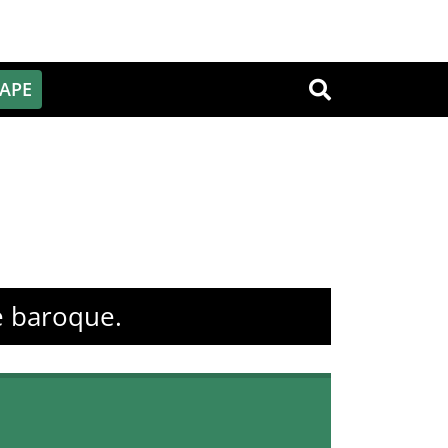
PAPE
OK
e baroque.