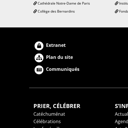
Cathédrale Notre-Dame de Paris
Instit
Collège des Bernardins
Fonda
Extranet
Plan du site
Communiqués
PRIER, CÉLÉBRER
S’I
Catéchuménat
Actual
Célébrations
Agen