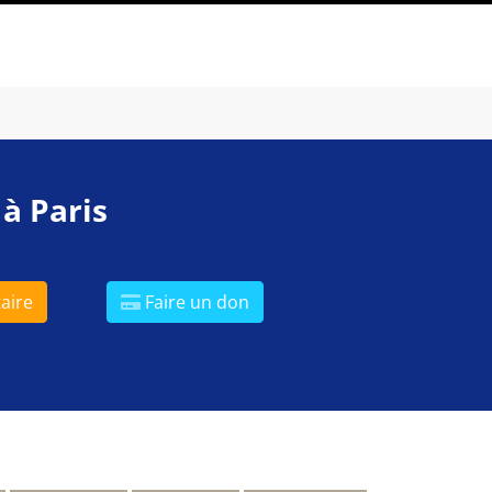
 à Paris
aire
Faire un don