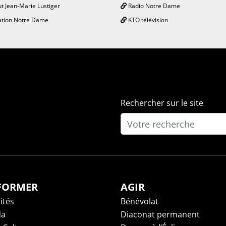
ut Jean-Marie Lustiger
Radio Notre Dame
tion Notre Dame
KTO télévision
Rechercher sur le site
NFORMER
AGIR
ités
Bénévolat
da
Diaconat permanent