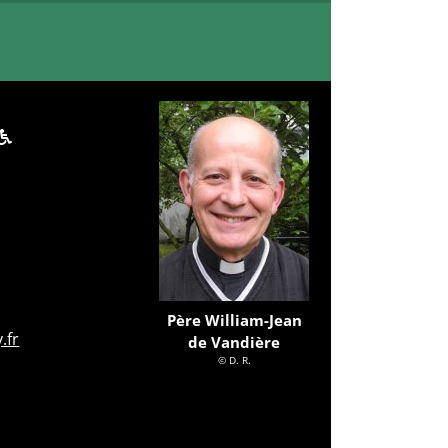
Père William-Jean
.fr
de Vandière
© D. R.