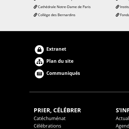
Cathédrale Notre-Dame de Paris
Instit
Collège des Bernardins
Fonda
Extranet
Plan du site
Communiqués
PRIER, CÉLÉBRER
S’I
Catéchuménat
Actual
Célébrations
Agen