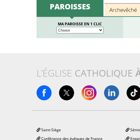
PAROISSES
Archevêché
MA PAROISSE EN 1 CLIC
L’ÉGLISE
CATHOLIQUE
Saint-Siège
Sémin
Conférence des évêques de France
Ensei