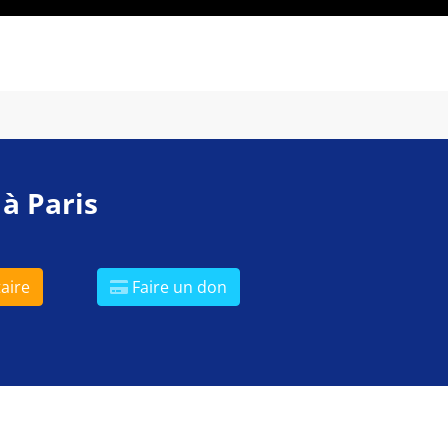
 à Paris
aire
Faire un don