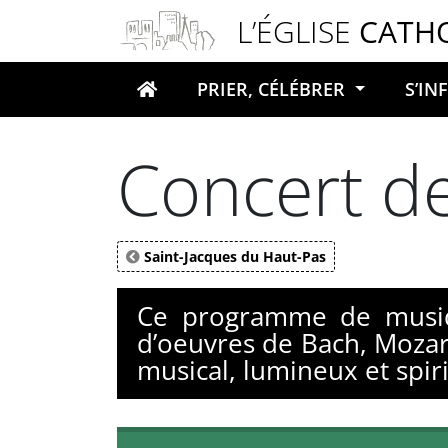
Panneau de gestion des cookies
L’ÉGLISE
CATH
PRIER, CÉLÉBRER
S’I
Votre recherche
Concert d
Saint-Jacques du Haut-Pas
Ce programme de musiqu
d’oeuvres de Bach, Moza
musical, lumineux et spiri