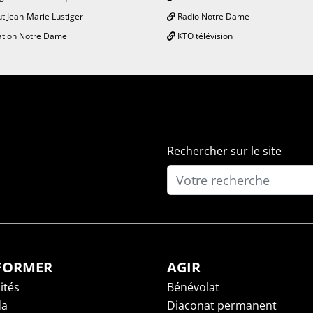
ut Jean-Marie Lustiger
Radio Notre Dame
tion Notre Dame
KTO télévision
Rechercher sur le site
NFORMER
AGIR
ités
Bénévolat
da
Diaconat permanent