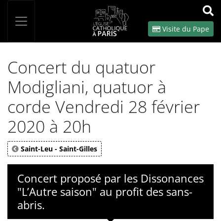
Panneau de gestion des cookies
Votre recherche
OK
Visite du Pape
Concert du quatuor
Modigliani, quatuor à
corde Vendredi 28 février
2020 à 20h
Saint-Leu - Saint-Gilles
Concert proposé par les Dissonances
"L’Autre saison" au profit des sans-
abris.