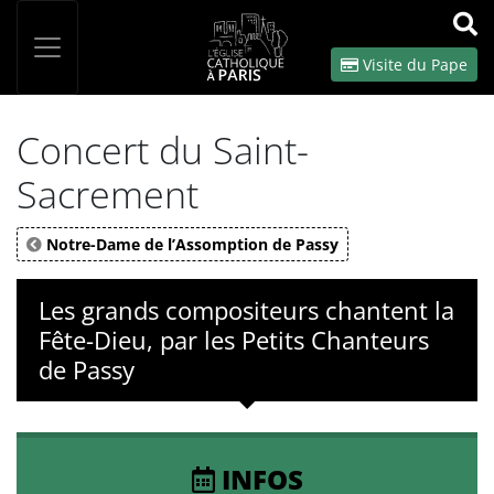
Panneau de gestion des cookies
Votre recherche
OK
Visite du Pape
Concert du Saint-
Sacrement
Notre-Dame de l’Assomption de Passy
Les grands compositeurs chantent la
Fête-Dieu, par les Petits Chanteurs
de Passy
INFOS