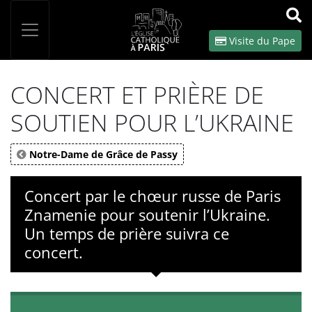
Panneau de gestion des cookies
Votre recherche
OK
Visite du Pape
CONCERT ET PRIÈRE DE
SOUTIEN POUR L’UKRAINE
Notre-Dame de Grâce de Passy
Concert par le chœur russe de Paris
Znamenie pour soutenir l’Ukraine.
Un temps de prière suivra ce
concert.