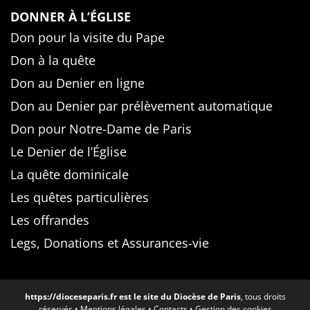
DONNER À L’ÉGLISE
Don pour la visite du Pape
Don à la quête
Don au Denier en ligne
Don au Denier par prélèvement automatique
Don pour Notre-Dame de Paris
Le Denier de l’Église
La quête dominicale
Les quêtes particulières
Les offrandes
Legs, Donations et Assurances-vie
https://dioceseparis.fr
est le site du Diocèse de Paris
, tous droits
réservés •
Mentions légales
•
Contacts
•
Gestion des cookies