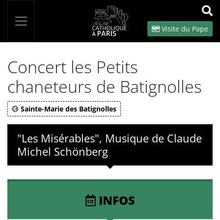
Panneau de gestion des cookies
Votre recherche
OK
Visite du Pape
Concert les Petits
chaneteurs de Batignolles
Sainte-Marie des Batignolles
"Les Misérables", Musique de Claude
Michel Schönberg
INFOS