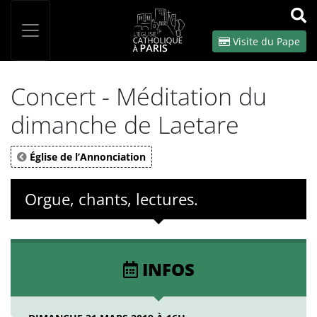
Panneau de gestion des cookies
Votre recherche
OK
Visite du Pape
Concert - Méditation du
dimanche de Laetare
Église de l’Annonciation
Orgue, chants, lectures.
INFOS