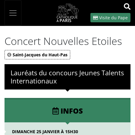
Panneau de gestion des cookies
Votre recherche
OK
Visite du Pape
Concert Nouvelles Etoiles
Saint-Jacques du Haut-Pas
Lauréats du concours Jeunes Talents
Internationaux
INFOS
DIMANCHE 25 JANVIER À 15H30