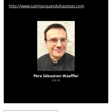
http://www.saintjacquesduhautpas.com
Père Sébastien Waeffler
© D. R.