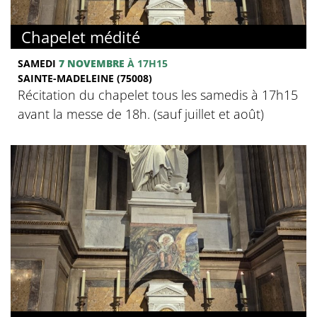
Chapelet médité
SAMEDI
7 NOVEMBRE
À 17H15
SAINTE-MADELEINE (75008)
Récitation du chapelet tous les samedis à 17h15
avant la messe de 18h. (sauf juillet et août)