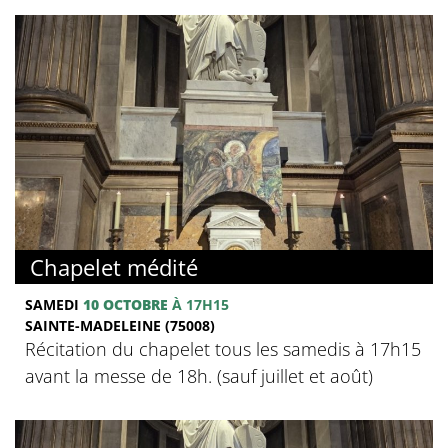
Chapelet médité
SAMEDI
10 OCTOBRE
À 17H15
SAINTE-MADELEINE (75008)
Récitation du chapelet tous les samedis à 17h15
avant la messe de 18h. (sauf juillet et août)