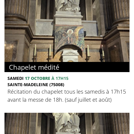
Chapelet médité
SAMEDI
17 OCTOBRE
À 17H15
SAINTE-MADELEINE (75008)
Récitation du chapelet tous les samedis à 17h15
avant la messe de 18h. (sauf juillet et août)