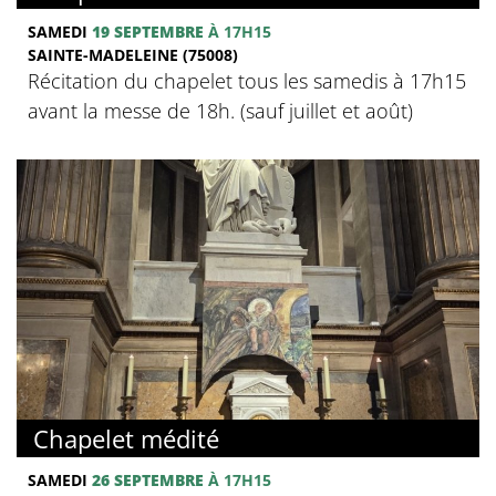
SAMEDI
19 SEPTEMBRE
À 17H15
SAINTE-MADELEINE (75008)
Récitation du chapelet tous les samedis à 17h15
avant la messe de 18h. (sauf juillet et août)
Chapelet médité
SAMEDI
26 SEPTEMBRE
À 17H15