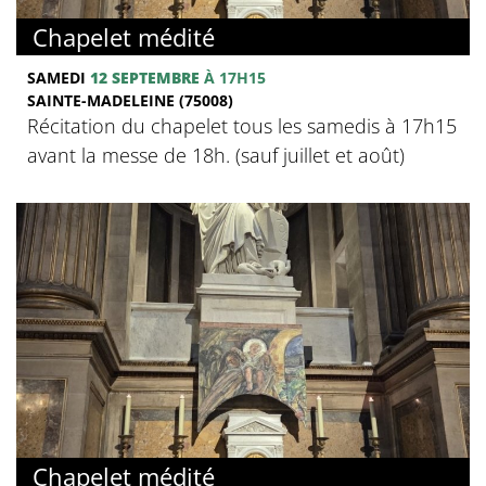
Chapelet médité
SAMEDI
12 SEPTEMBRE
À 17H15
SAINTE-MADELEINE (75008)
Récitation du chapelet tous les samedis à 17h15
avant la messe de 18h. (sauf juillet et août)
Chapelet médité