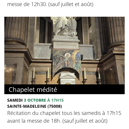
messe de 12h30. (sauf juillet et août)
Chapelet médité
SAMEDI
3 OCTOBRE
À 17H15
SAINTE-MADELEINE (75008)
Récitation du chapelet tous les samedis à 17h15
avant la messe de 18h. (sauf juillet et août)