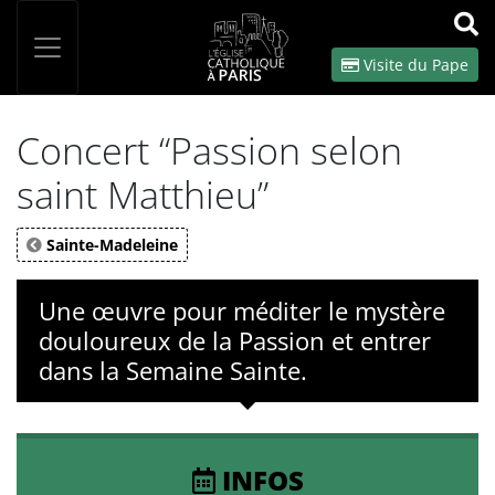
Panneau de gestion des cookies
Votre recherche
OK
Visite du Pape
Concert “Passion selon
saint Matthieu”
Sainte-Madeleine
Une œuvre pour méditer le mystère
douloureux de la Passion et entrer
dans la Semaine Sainte.
INFOS