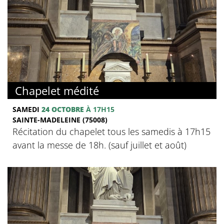
Chapelet médité
SAMEDI
24 OCTOBRE
À 17H15
SAINTE-MADELEINE (75008)
Récitation du chapelet tous les samedis à 17h15
avant la messe de 18h. (sauf juillet et août)