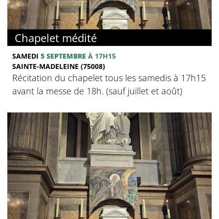
Chapelet médité
SAMEDI
5 SEPTEMBRE
À 17H15
SAINTE-MADELEINE (75008)
Récitation du chapelet tous les samedis à 17h15
avant la messe de 18h. (sauf juillet et août)