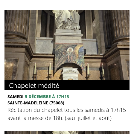
Chapelet médité
SAMEDI
5 DÉCEMBRE
À 17H15
SAINTE-MADELEINE (75008)
Récitation du chapelet tous les samedis à 17h15
avant la messe de 18h. (sauf juillet et août)