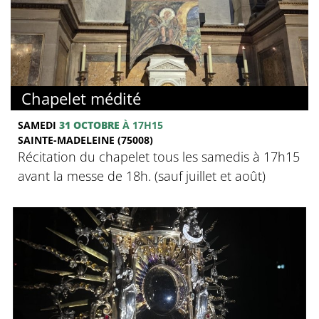
Chapelet médité
SAMEDI
31 OCTOBRE
À 17H15
SAINTE-MADELEINE (75008)
Récitation du chapelet tous les samedis à 17h15
avant la messe de 18h. (sauf juillet et août)