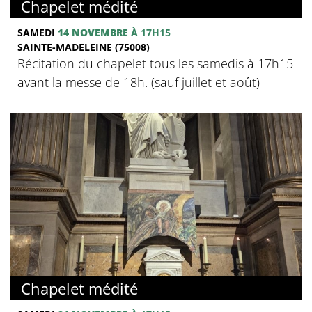
Chapelet médité
SAMEDI
14 NOVEMBRE
À 17H15
SAINTE-MADELEINE (75008)
Récitation du chapelet tous les samedis à 17h15
avant la messe de 18h. (sauf juillet et août)
Chapelet médité