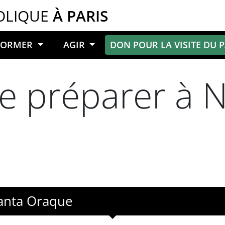
OLIQUE
À PARIS
NFORMER
AGIR
DON POUR LA VISITE DU 
e préparer à N
Canta Oraque