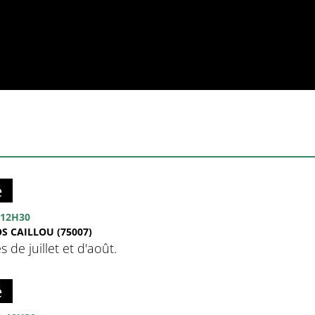
é
12H30
S CAILLOU (75007)
de juillet et d'août.
é