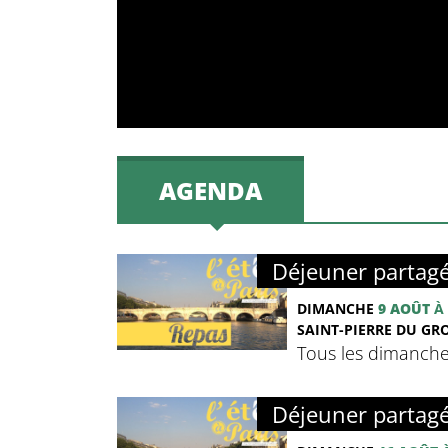
AGENDA
Déjeuner partag
DIMANCHE
9 AOÛT
À 
SAINT-PIERRE DU GRO
Tous les dimanches 
Déjeuner partag