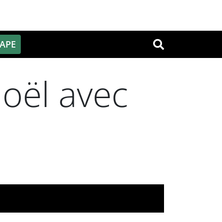
PAPE
OK
oël avec