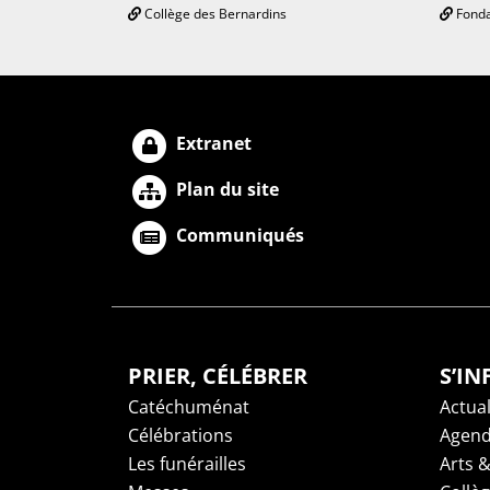
Collège des Bernardins
Fonda
Extranet
Plan du site
Communiqués
PRIER, CÉLÉBRER
S’I
Catéchuménat
Actual
Célébrations
Agen
Les funérailles
Arts &