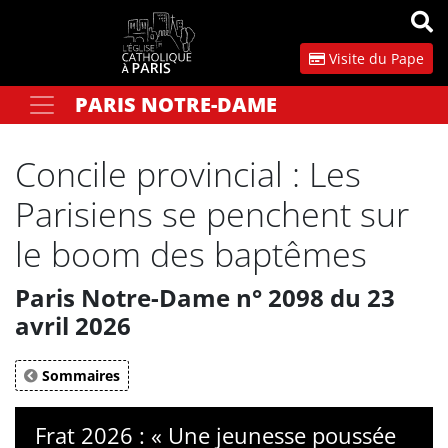
Panneau de gestion des cookies
Visite du Pape
PARIS NOTRE-DAME
Votre recherche
OK
Concile provincial : Les
Parisiens se penchent sur
le boom des baptêmes
Paris Notre-Dame n° 2098 du 23
avril 2026
Sommaires
Frat 2026 : « Une jeunesse poussée