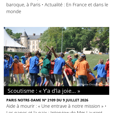
baroque, à Paris • Actualité : En France et dans le
monde
© Marie-Christine Bertin
Scoutisme : « Y’a d’la joie... »
PARIS NOTRE-DAME N° 2109 DU 9 JUILLET 2026
Aide à mourir : « Une entrave à notre mission » •
Les papes et la paix : Interview de Mgr Laurent