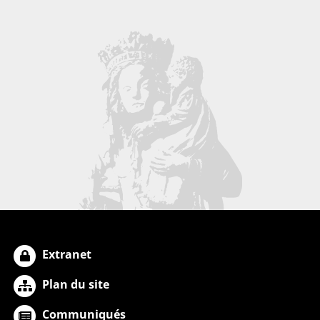
Extranet
Plan du site
Communiqués