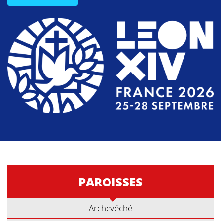
PAROISSES
Archevêché