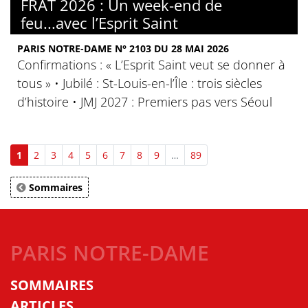
FRAT 2026 : Un week-end de
feu...avec l’Esprit Saint
PARIS NOTRE-DAME N° 2103 DU 28 MAI 2026
Confirmations : « L’Esprit Saint veut se donner à
tous » • Jubilé : St-Louis-en-l’Île : trois siècles
d’histoire • JMJ 2027 : Premiers pas vers Séoul
1
2
3
4
5
6
7
8
9
…
89
Sommaires
PARIS NOTRE-DAME
SOMMAIRES
ARTICLES