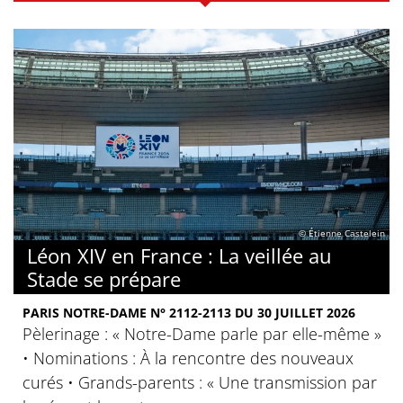
© Étienne Castelein
Léon XIV en France : La veillée au
Stade se prépare
PARIS NOTRE-DAME N° 2112-2113 DU 30 JUILLET 2026
Pèlerinage : « Notre-Dame parle par elle-même »
• Nominations : À la rencontre des nouveaux
curés • Grands-parents : « Une transmission par