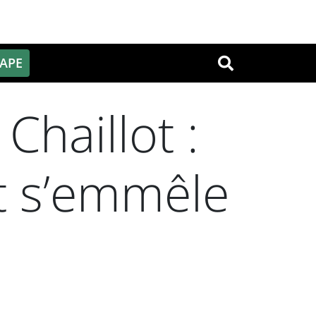
PAPE
OK
Chaillot :
it s’emmêle