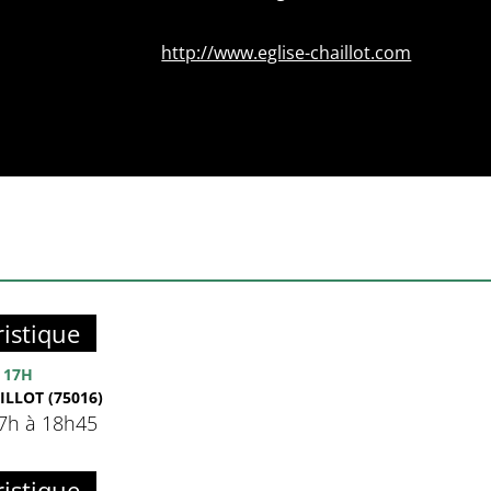
http://www.eglise-chaillot.com
istique
 17H
ILLOT (75016)
17h à 18h45
istique