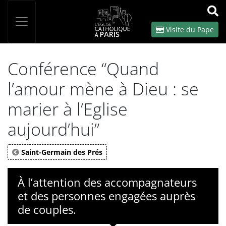
Panneau de gestion des cookies
Votre recherche
OK
Visite du Pape
Conférence “Quand
l’amour mène à Dieu : se
marier à l’Eglise
aujourd’hui”
Saint-Germain des Prés
À l’attention des accompagnateurs
et des personnes engagées auprès
de couples.