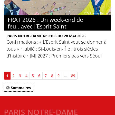
© Guillaume Decourt
FRAT 2026 : Un week-end de
feu...avec l’Esprit Saint
PARIS NOTRE-DAME N° 2103 DU 28 MAI 2026
Confirmations : « L’Esprit Saint veut se donner à
tous » • Jubilé : St-Louis-en-l’Île : trois siècles
d’histoire • JMJ 2027 : Premiers pas vers Séoul
1
2
3
4
5
6
7
8
9
…
89
Sommaires
PARIS NOTRE-DAME