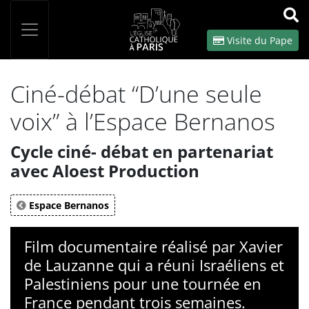
Panneau de gestion des cookies
Votre recherche
OK
Visite du Pape
Ciné-débat “D’une seule
voix” à l’Espace Bernanos
Cycle ciné- débat en partenariat
avec Aloest Production
Espace Bernanos
Film documentaire réalisé par Xavier
de Lauzanne qui a réuni Israéliens et
Palestiniens pour une tournée en
France pendant trois semaines.