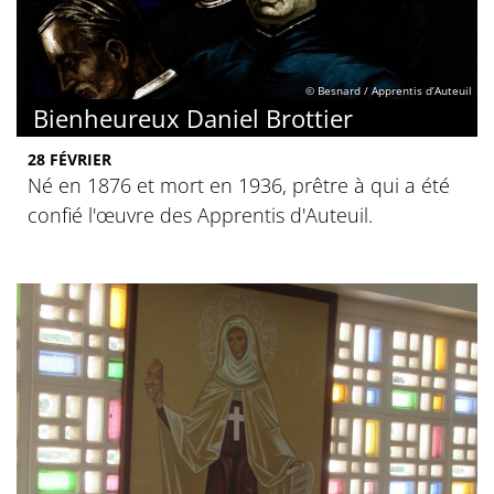
© Besnard / Apprentis d’Auteuil
Bienheureux Daniel Brottier
28 FÉVRIER
Né en 1876 et mort en 1936, prêtre à qui a été
confié l'œuvre des Apprentis d'Auteuil.