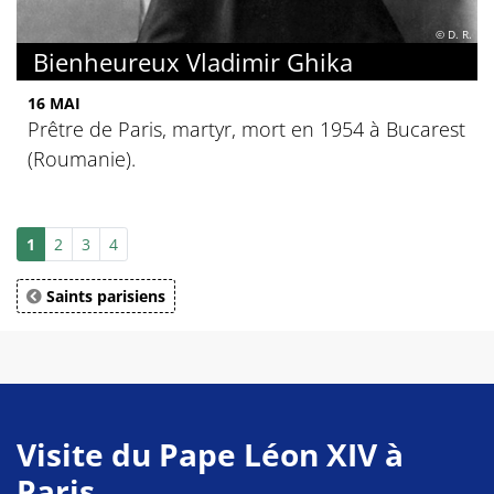
© D. R.
Bienheureux Vladimir Ghika
16 MAI
Prêtre de Paris, martyr, mort en 1954 à Bucarest
(Roumanie).
1
2
3
4
Saints parisiens
Visite du Pape Léon XIV à
Paris