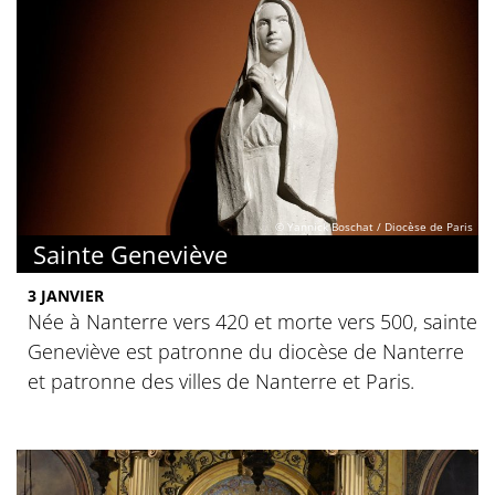
© Yannick Boschat / Diocèse de Paris
Sainte Geneviève
3 JANVIER
Née à Nanterre vers 420 et morte vers 500, sainte
Geneviève est patronne du diocèse de Nanterre
et patronne des villes de Nanterre et Paris.