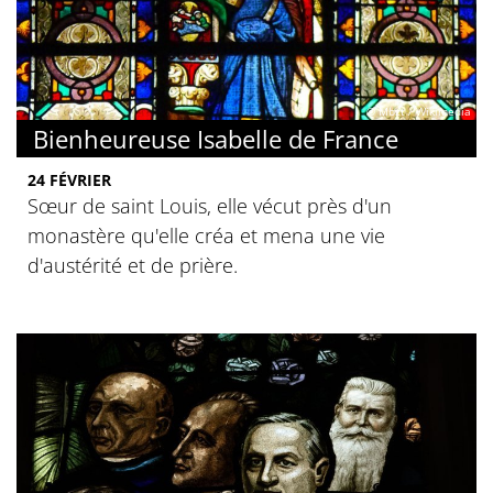
© Mbzt / Wikimedia
Bienheureuse Isabelle de France
24 FÉVRIER
Sœur de saint Louis, elle vécut près d'un
monastère qu'elle créa et mena une vie
d'austérité et de prière.