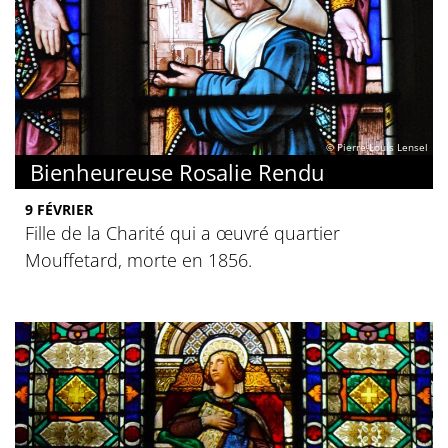
© Pierre-Louis Lensel
Bienheureuse Rosalie Rendu
9 FÉVRIER
Fille de la Charité qui a œuvré quartier
Mouffetard, morte en 1856.