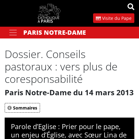
Panneau de gestion des cookies
Visite du Pape
PARIS NOTRE-DAME
Votre recherche
OK
Dossier. Conseils
pastoraux : vers plus de
coresponsabilité
Paris Notre-Dame du 14 mars 2013
Sommaires
Parole d’Eglise : Prier pour le pape,
un enjeu d’Église, avec Sœur Lina de