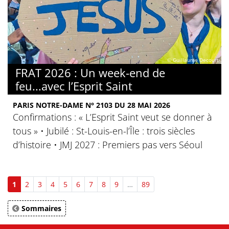
© Guillaume Decourt
FRAT 2026 : Un week-end de
feu...avec l’Esprit Saint
PARIS NOTRE-DAME N° 2103 DU 28 MAI 2026
Confirmations : « L’Esprit Saint veut se donner à
tous » • Jubilé : St-Louis-en-l’Île : trois siècles
d’histoire • JMJ 2027 : Premiers pas vers Séoul
1
2
3
4
5
6
7
8
9
…
89
Sommaires