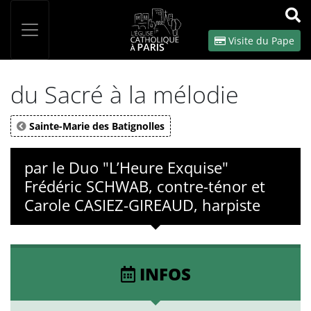
Panneau de gestion des cookies
Votre recherche
OK
Visite du Pape
du Sacré à la mélodie
Sainte-Marie des Batignolles
par le Duo "L’Heure Exquise"
Frédéric SCHWAB, contre-ténor et
Carole CASIEZ-GIREAUD, harpiste
INFOS