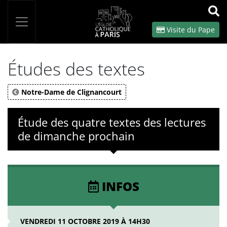
Panneau de gestion des cookies
Votre recherche
OK
Visite du Pape
Études des textes
Notre-Dame de Clignancourt
Étude des quatre textes des lectures
de dimanche prochain
INFOS
VENDREDI 11 OCTOBRE 2019 À 14H30