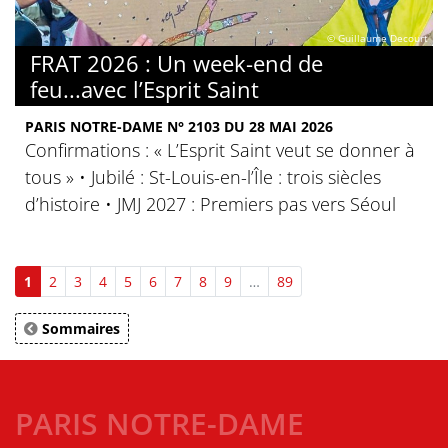
© Guillaume Decourt
FRAT 2026 : Un week-end de
feu...avec l’Esprit Saint
PARIS NOTRE-DAME N° 2103 DU 28 MAI 2026
Confirmations : « L’Esprit Saint veut se donner à
tous » • Jubilé : St-Louis-en-l’Île : trois siècles
d’histoire • JMJ 2027 : Premiers pas vers Séoul
1
2
3
4
5
6
7
8
9
…
89
Sommaires
PARIS NOTRE-DAME