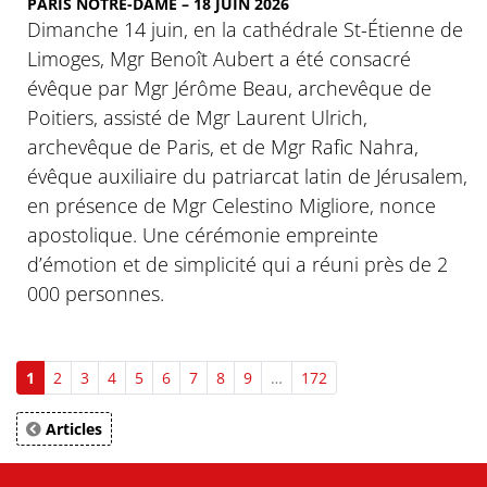
PARIS NOTRE-DAME – 18 JUIN 2026
Dimanche 14 juin, en la cathédrale St-Étienne de
Limoges, Mgr Benoît Aubert a été consacré
évêque par Mgr Jérôme Beau, archevêque de
Poitiers, assisté de Mgr Laurent Ulrich,
archevêque de Paris, et de Mgr Rafic Nahra,
évêque auxiliaire du patriarcat latin de Jérusalem,
en présence de Mgr Celestino Migliore, nonce
apostolique. Une cérémonie empreinte
d’émotion et de simplicité qui a réuni près de 2
000 personnes.
1
2
3
4
5
6
7
8
9
…
172
Articles