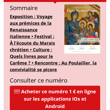
Sommaire
Exposition : Voyage
aux prémices de la
Renaissance
italienne • Festival :
À l’écoute du Marais
chrétien • Culture :
Quels livres pour le
Carême ? • Rencontre : Au Poulailler, la
convivialité se picore
Consulter ce numéro
Acheter ce numéro 1 € en ligne
sur les applications iOs et
Android