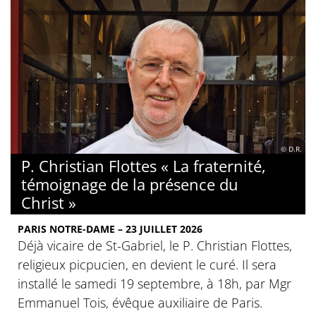
© D.R.
P. Christian Flottes « La fraternité,
témoignage de la présence du
Christ »
PARIS NOTRE-DAME – 23 JUILLET 2026
Déjà vicaire de St-Gabriel, le P. Christian Flottes,
religieux picpucien, en devient le curé. Il sera
installé le samedi 19 septembre, à 18h, par Mgr
Emmanuel Tois, évêque auxiliaire de Paris.