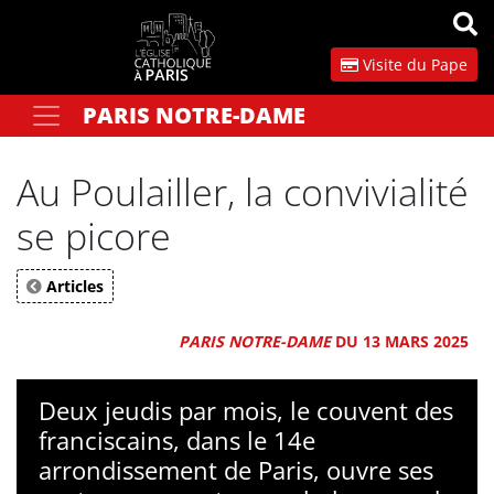
Panneau de gestion des cookies
Visite du Pape
PARIS NOTRE-DAME
Votre recherche
OK
Au Poulailler, la convivialité
se picore
Articles
PARIS NOTRE-DAME
DU 13 MARS 2025
Deux jeudis par mois, le couvent des
franciscains, dans le 14e
arrondissement de Paris, ouvre ses