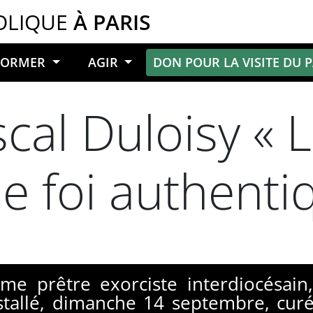
OLIQUE
À PARIS
NFORMER
AGIR
DON POUR LA VISITE DU 
cal Duloisy « L
ne foi authenti
 prêtre exorciste interdiocésain,
nstallé, dimanche 14 septembre, cu