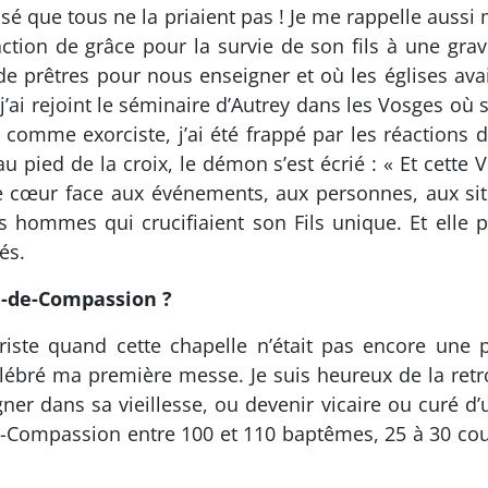
éalisé que tous ne la priaient pas ! Je me rappelle aus
action de grâce pour la survie de son fils à une gra
 de prêtres pour nous enseigner et où les églises ava
j’ai rejoint le séminaire d’Autrey dans les Vosges où
comme exorciste, j’ai été frappé par les réactions d
 pied de la croix, le démon s’est écrié : « Et cette
cœur face aux événements, aux personnes, aux situ
es hommes qui crucifiaient son Fils unique. Et elle 
és.
D.-de-Compassion ?
ste quand cette chapelle n’était pas encore une pa
élébré ma première messe. Je suis heureux de la ret
r dans sa vieillesse, ou devenir vicaire ou curé d’u
-de-Compassion entre 100 et 110 baptêmes, 25 à 30 co