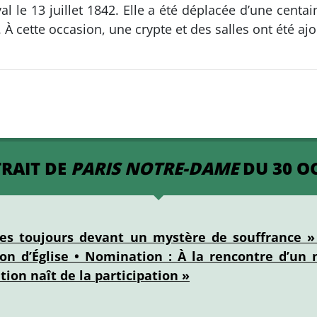
al le 13 juillet 1842. Elle a été déplacée d’une cent
À cette occasion, une crypte et des salles ont été ajou
TRAIT DE
PARIS NOTRE-DAME
DU 30 O
s toujours devant un mystère de souffrance » •
on d’Église • Nomination : À la rencontre d’un 
ion naît de la participation »