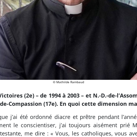
© Mathilde Rambaud
ctoires (2e) – de 1994 à 2003 – et N.-D.-de-l’Asso
-de-Compassion (17e). En quoi cette dimension mari
 que j’ai été ordonné diacre et prêtre pendant l’ann
nt le conscientiser, j’ai toujours aisément prié Ma
estante, me dire : « Vous, les catholiques, vous ave