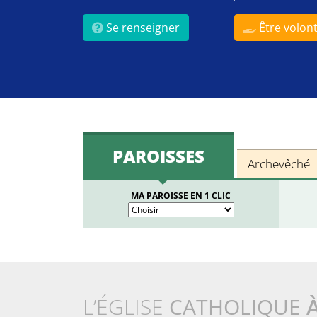
Se renseigner
Être volont
PAROISSES
Archevêché
MA PAROISSE EN 1 CLIC
L’ÉGLISE
CATHOLIQUE