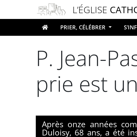
Panneau de gestion des cookies
L’ÉGLISE
CATH
PRIER, CÉLÉBRER
S’I
Votre recherche
P. Jean-Pas
prie est u
Après onze années comme
Duloisy, 68 ans, a été i