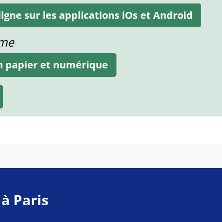
igne sur les applications iOs et Android
ame
on papier et numérique
 à Paris