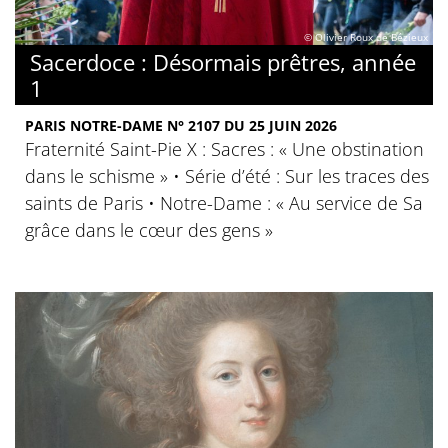
© Olivier Roux de Bézieux
Sacerdoce : Désormais prêtres, année
1
PARIS NOTRE-DAME N° 2107 DU 25 JUIN 2026
Fraternité Saint-Pie X : Sacres : « Une obstination
dans le schisme » • Série d’été : Sur les traces des
saints de Paris • Notre-Dame : « Au service de Sa
grâce dans le cœur des gens »