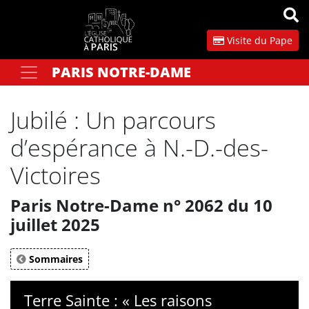
Panneau de gestion des cookies
Visite du Pape
PARIS NOTRE-DAME
Votre recherche
OK
Jubilé : Un parcours
d’espérance à N.-D.-des-
Victoires
Paris Notre-Dame n° 2062 du 10
juillet 2025
Sommaires
Terre Sainte : « Les raisons