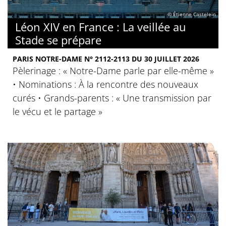
© Étienne Castelein
Léon XIV en France : La veillée au
Stade se prépare
PARIS NOTRE-DAME N° 2112-2113 DU 30 JUILLET 2026
Pèlerinage : « Notre-Dame parle par elle-même »
• Nominations : À la rencontre des nouveaux
curés • Grands-parents : « Une transmission par
le vécu et le partage »