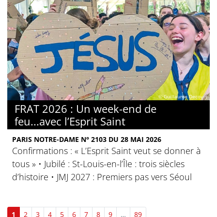
© Guillaume Decourt
FRAT 2026 : Un week-end de
feu...avec l’Esprit Saint
PARIS NOTRE-DAME N° 2103 DU 28 MAI 2026
Confirmations : « L’Esprit Saint veut se donner à
tous » • Jubilé : St-Louis-en-l’Île : trois siècles
d’histoire • JMJ 2027 : Premiers pas vers Séoul
1
2
3
4
5
6
7
8
9
…
89