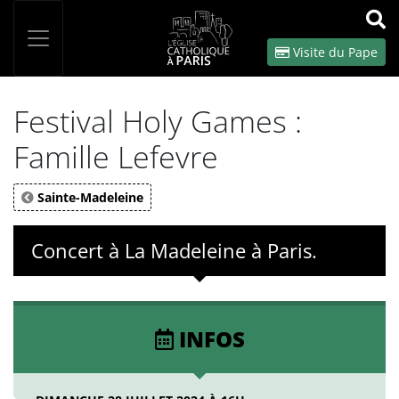
Panneau de gestion des cookies
Votre recherche
OK
Visite du Pape
Festival Holy Games :
Famille Lefevre
Sainte-Madeleine
Concert à La Madeleine à Paris.
INFOS