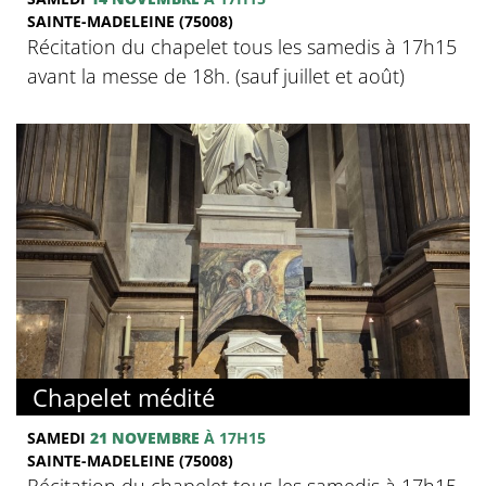
SAINTE-MADELEINE (75008)
Récitation du chapelet tous les samedis à 17h15
avant la messe de 18h. (sauf juillet et août)
Chapelet médité
SAMEDI
21 NOVEMBRE
À 17H15
SAINTE-MADELEINE (75008)
Récitation du chapelet tous les samedis à 17h15