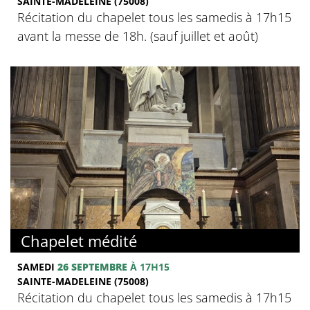
SAINTE-MADELEINE (75008)
Récitation du chapelet tous les samedis à 17h15
avant la messe de 18h. (sauf juillet et août)
Chapelet médité
SAMEDI
26 SEPTEMBRE
À 17H15
SAINTE-MADELEINE (75008)
Récitation du chapelet tous les samedis à 17h15