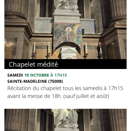
Chapelet médité
SAMEDI
10 OCTOBRE
À 17H15
SAINTE-MADELEINE (75008)
Récitation du chapelet tous les samedis à 17h15
avant la messe de 18h. (sauf juillet et août)