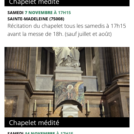
Chapelet médité
SAMEDI
7 NOVEMBRE
À 17H15
SAINTE-MADELEINE (75008)
Récitation du chapelet tous les samedis à 17h15
avant la messe de 18h. (sauf juillet et août)
Chapelet médité
SAMEDI
14 NOVEMBRE
À 17H15