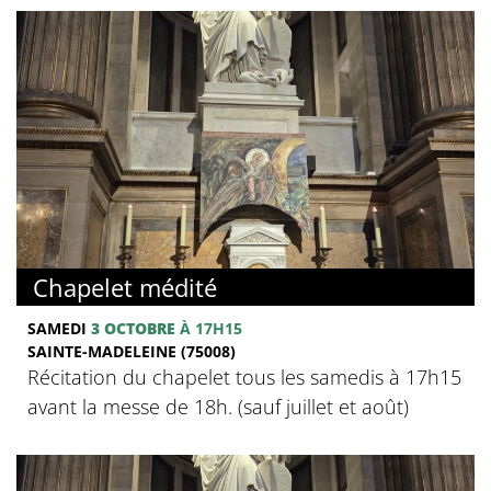
Chapelet médité
SAMEDI
3 OCTOBRE
À 17H15
SAINTE-MADELEINE (75008)
Récitation du chapelet tous les samedis à 17h15
avant la messe de 18h. (sauf juillet et août)