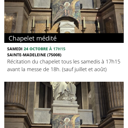
Chapelet médité
SAMEDI
24 OCTOBRE
À 17H15
SAINTE-MADELEINE (75008)
Récitation du chapelet tous les samedis à 17h15
avant la messe de 18h. (sauf juillet et août)