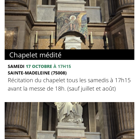
Chapelet médité
SAMEDI
17 OCTOBRE
À 17H15
SAINTE-MADELEINE (75008)
Récitation du chapelet tous les samedis à 17h15
avant la messe de 18h. (sauf juillet et août)