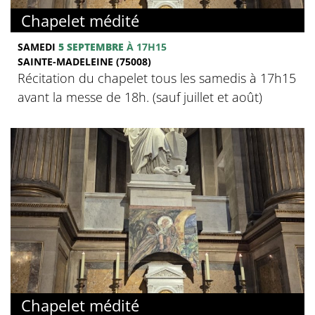
Chapelet médité
SAMEDI
5 SEPTEMBRE
À 17H15
SAINTE-MADELEINE (75008)
Récitation du chapelet tous les samedis à 17h15
avant la messe de 18h. (sauf juillet et août)
Chapelet médité