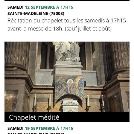
SAMEDI
12 SEPTEMBRE
À 17H15
SAINTE-MADELEINE (75008)
Récitation du chapelet tous les samedis à 17h15
avant la messe de 18h. (sauf juillet et août)
Chapelet médité
SAMEDI
19 SEPTEMBRE
À 17H15