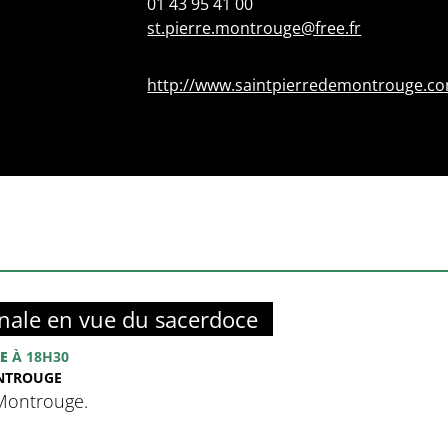
01 43 95 41 00
st.pierre.montrouge@free.fr
http://www.saintpierredemontrouge.c
nale en vue du sacerdoce
E
À 18H30
ONTROUGE
 Montrouge.