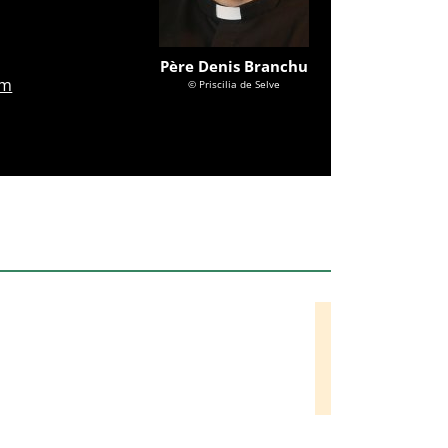
Père Denis Branchu
om
© Priscilia de Selve