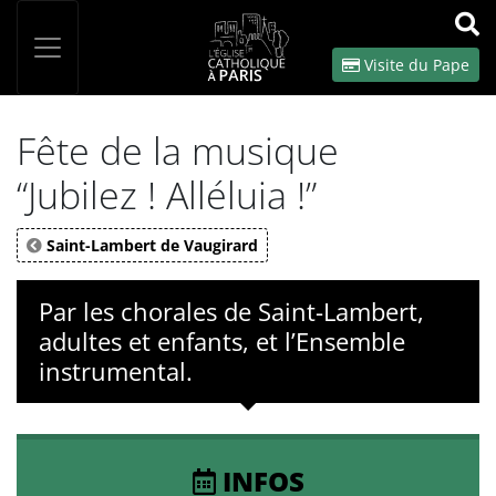
Panneau de gestion des cookies
Votre recherche
OK
Visite du Pape
Fête de la musique
“Jubilez ! Alléluia !”
Saint-Lambert de Vaugirard
Par les chorales de Saint-Lambert,
adultes et enfants, et l’Ensemble
instrumental.
INFOS