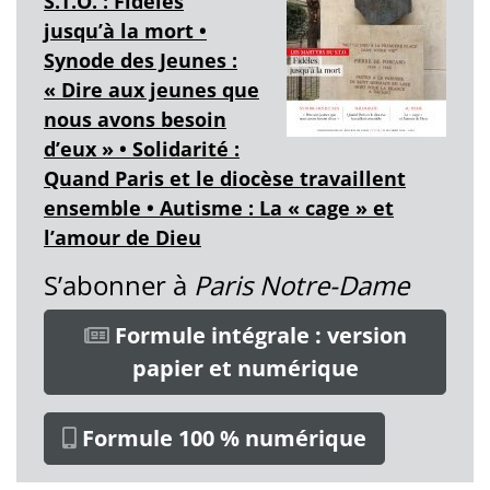
S.T.O. : Fidèles
jusqu’à la mort •
Synode des Jeunes :
« Dire aux jeunes que
nous avons besoin
d’eux » • Solidarité :
Quand Paris et le diocèse travaillent
ensemble • Autisme : La « cage » et
l’amour de Dieu
S’abonner à
Paris Notre-Dame
Formule intégrale : version
papier et numérique
Formule 100 % numérique