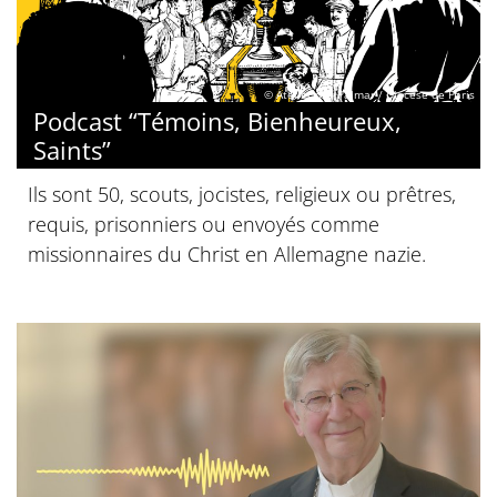
© Atelier des Palmar / Diocèse de Paris
Podcast “Témoins, Bienheureux,
Saints”
Ils sont 50, scouts, jocistes, religieux ou prêtres,
requis, prisonniers ou envoyés comme
missionnaires du Christ en Allemagne nazie.