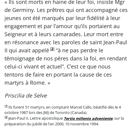
« Ils sont morts en haine de leur foi, insiste Mgr
de Germiny. Les prêtres qui ont accompagné ces
jeunes ont été marqués par leur fidélité à leur
engagement et par l’amour qu’ils portaient au
Seigneur et à leurs camarades. Leur mort entre
en résonance avec les paroles de saint Jean-Paul
[
2
]
II qui avait appelé
“à ne pas perdre le
témoignage de nos pères dans la foi, en rendant
celui-ci vivant et actuel”. C’est ce que nous
tentons de faire en portant la cause de ces
martyrs à Rome. »
Priscilia de Selve
[
1
]
Ils furent 51 martyrs, en comptant Marcel Callo, béatifié dès le 4
octobre 1987 lors des JMJ de Toronto (Canada).
[
2
]
Jean-Paul II, Lettre apostolique
Tertio millenio adveniente
, sur la
préparation du jubilé de l’an 2000, 10 novembre 1994.