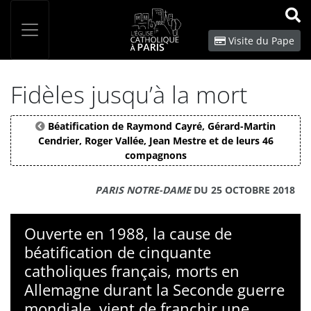
Panneau de gestion des cookies
Votre recherche
OK
Visite du Pape
Fidèles jusqu’à la mort
Béatification de Raymond Cayré, Gérard-Martin
Cendrier, Roger Vallée, Jean Mestre et de leurs 46
compagnons
PARIS NOTRE-DAME
DU 25 OCTOBRE 2018
Ouverte en 1988, la cause de
béatification de cinquante
catholiques français, morts en
Allemagne durant la Seconde guerre
mondiale, vient de franchir une