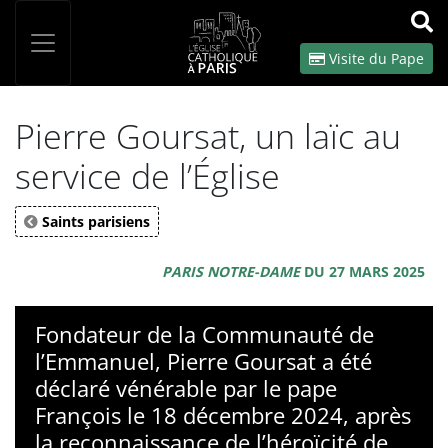
Panneau de gestion des cookies
Votre recherche
OK
Visite du Pape
Pierre Goursat, un laïc au
service de l’Église
Saints parisiens
PARIS NOTRE-DAME
DU 27 MARS 2025
Fondateur de la Communauté de
l’Emmanuel, Pierre Goursat a été
déclaré vénérable par le pape
François le 18 décembre 2024, après
la reconnaissance de l’héroïcité de