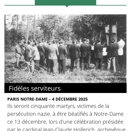
© Archives de Mgr Charles Molette, ancien postulateur de la cause des Martyrs du
S.T.O. Cote 4 Z 139 Archives Historiques de l’Archevêché de Paris
Fidèles serviteurs
PARIS NOTRE-DAME – 4 DÉCEMBRE 2025
Ils seront cinquante martyrs, victimes de la
persécution nazie, à être béatifiés à Notre-Dame
ce 13 décembre, lors d’une célébration présidée
par le cardinal Jean-Claude Hollerich, archevêque