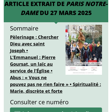
ARTICLE EXTRAIT DE
PARIS NOTRE-
DAME
DU 27 MARS 2025
Sommaire
Pèlerinage : Chercher
Dieu avec saint
Joseph •
L’Emmanuel : Pierre
Goursat, un laïc au
service de l’Église •
Abus : « Vous ne
pouvez pas ne rien faire » • Spiritualité :
Marie, discrète et forte
Consulter ce numéro