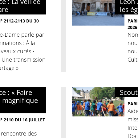
e : La veillée
Léon 
are
les é
 2112-2113 DU 30
PARI
2026
tre-Dame parle par
Nomi
nations : À la
nouv
veaux curés •
nous
« Une transmission
Cult
artage »
e : « Faire
Scouti
e magnifique
PARI
Aide
miss
 2110 DU 16 JUILLET
Inte
a rencontre des
Docu