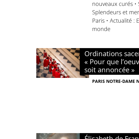
nouveaux curés • S
Splendeurs et mer
Paris • Actualité :
monde
Ordinations sacer
« Pour que l’oeuv
soit annoncée »
PARIS NOTRE-DAME N°
Élisabeth de Fra