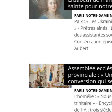
sainte pour notr
PARIS NOTRE-DAME N°
Paix : « Les Ukrain
» • Prêtres aînés :
des assistantes soc
Consécration épis
Aubert
Assemblée ecclés
provinciale : « Un
conversion qui s
PARIS NOTRE-DAME N°
L’homélie : « Nous
trinitaire » • Ency
de l’IA : trois siècl