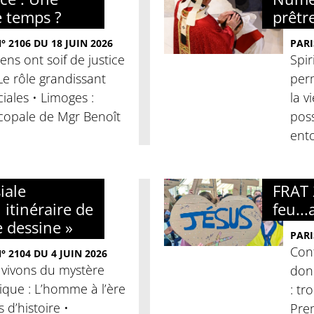
e temps ?
prêtre
 2106 DU 18 JUIN 2026
PARI
iens ont soif de justice
Spir
 Le rôle grandissant
per
iales • Limoges :
la v
copale de Mgr Benoît
poss
ento
iale
FRAT 
 itinéraire de
feu...
e dessine »
PARI
Conf
 2104 DU 4 JUIN 2026
 vivons du mystère
donn
clique : L’homme à l’ère
: tr
es d’histoire •
Pre