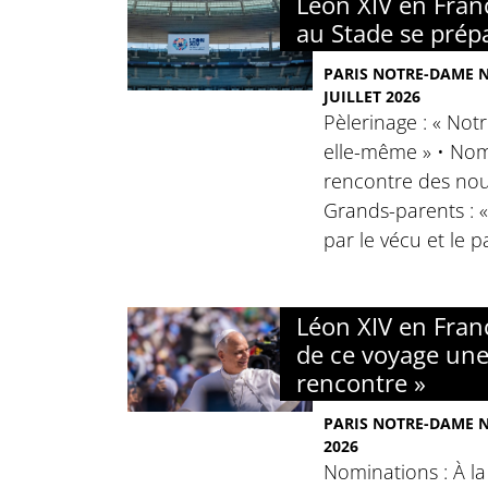
Léon XIV en Franc
au Stade se prép
PARIS NOTRE-DAME N°
JUILLET 2026
Pèlerinage : « No
elle-même » • Nomi
rencontre des nou
Grands-parents : 
par le vécu et le p
Léon XIV en Franc
de ce voyage un
rencontre »
PARIS NOTRE-DAME N°
2026
Nominations : À l