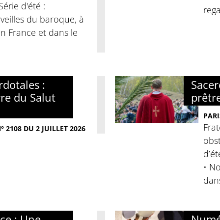
érie d'été :
rega
veilles du baroque, à
 En France et dans le
dotales :
Sacer
re du Salut
prêtr
PARI
Frat
 2108 DU 2 JUILLET 2026
obst
d’ét
• No
dan
nce : Une
Numér