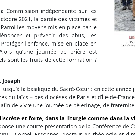
 la Commission indépendante sur les
octobre 2021, la parole des victimes et
t. Parmi les moyens mis en place par le
dénoncer et prévenir des abus, les
rotéger l’enfance, mise en place en
Alors qu’une journée de prière est
s sont les fruits de cette formation ?
t Joseph
 jusqu’à la basilique du Sacré-Cœur : en cette année
tres ou laïcs – des diocèses de Paris et d’Île-de-Fran
afin de vivre une journée de pèlerinage, de fraternité
iscrète et forte, dans la liturgie comme dans la v
pose une courte présentation de la Conférence de Ca
vry – Corbeil-Essonnes, docteur en théologie et direc