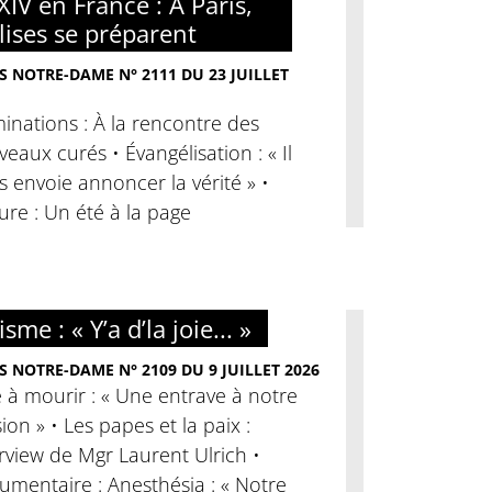
XIV en France : À Paris,
glises se préparent
S NOTRE-DAME N° 2111 DU 23 JUILLET
nations : À la rencontre des
eaux curés • Évangélisation : « Il
 envoie annoncer la vérité » •
ure : Un été à la page
sme : « Y’a d’la joie... »
S NOTRE-DAME N° 2109 DU 9 JUILLET 2026
 à mourir : « Une entrave à notre
ion » • Les papes et la paix :
rview de Mgr Laurent Ulrich •
mentaire : Anesthésia : « Notre