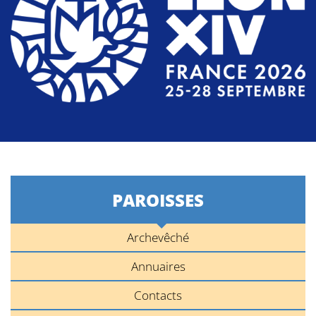
PAROISSES
Archevêché
Annuaires
Contacts