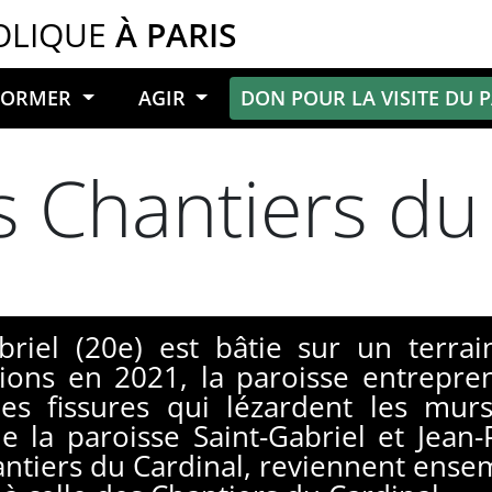
OLIQUE
À PARIS
NFORMER
AGIR
DON POUR LA VISITE DU 
s Chantiers du
abriel (20e) est bâtie sur un terrai
tions en 2021, la paroisse entrepre
es fissures qui lézardent les mur
de la paroisse Saint-Gabriel et Jean-
tiers du Cardinal, reviennent ensemb