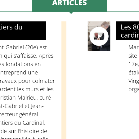
ARTICLES
tiers du
Les 8
cardi
int-Gabriel (20e) est
Mard
n qui s’affaisse. Après
site
es fondations en
17e,
 entreprend une
étai
 travaux pour colmater
Ving
zardent les murs et les
orga
ristian Malrieu, curé
t-Gabriel et Jean-
recteur général
tiers du Cardinal,
e sur l'histoire de