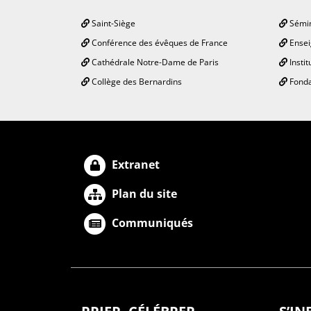
Saint-Siège
Sémin
Conférence des évêques de France
Ensei
Cathédrale Notre-Dame de Paris
Instit
Collège des Bernardins
Fonda
Extranet
Plan du site
Communiqués