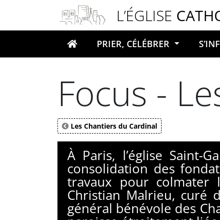
Panneau de gestion des cookies
L’ÉGLISE
CATH
PRIER, CÉLÉBRER
S’I
Votre recherche
Focus - Le
Les Chantiers du Cardinal
À Paris, l’église Saint-G
consolidation des fonda
travaux pour colmater l
Christian Malrieu, curé 
général bénévole des Chan