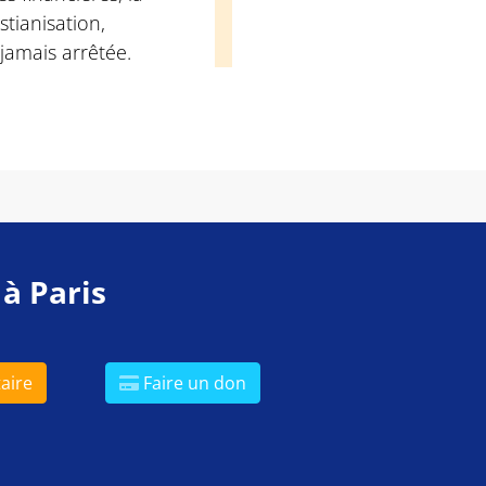
stianisation,
 jamais arrêtée.
 à Paris
aire
Faire un don