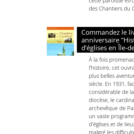
cette paroisse étro
des Chantiers du C
Commandez le li
anniversaire “His
d’églises en Île-d
À la fois promena
l’histoire, cet ouv
plus belles aventu
siècle. En 1931, f
considérable de l
diocèse, le cardina
archevêque de Par
un vaste program
d’églises et de lie
malgré les difficult