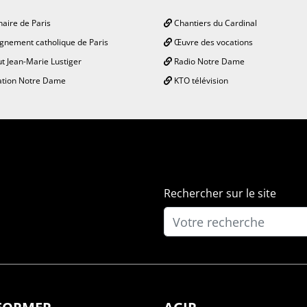
aire de Paris
Chantiers du Cardinal
gnement catholique de Paris
Œuvre des vocations
ut Jean-Marie Lustiger
Radio Notre Dame
tion Notre Dame
KTO télévision
Rechercher sur le site