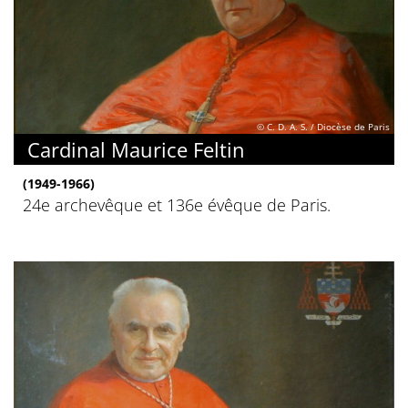
© C. D. A. S. / Diocèse de Paris
Cardinal Maurice Feltin
(1949-1966)
24e archevêque et 136e évêque de Paris.