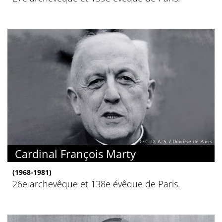
© C. D. A. S. / Diocèse de Paris
Cardinal François Marty
(1968-1981)
26e archevêque et 138e évêque de Paris.