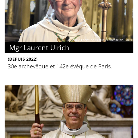
© Marie-Christine Bertin / Diocèse de Paris
Mgr Laurent Ulrich
(DEPUIS 2022)
30e archevêque et 142e évêque de Paris.