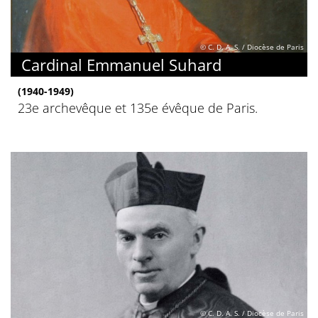
© C. D. A. S. / Diocèse de Paris
Cardinal Emmanuel Suhard
(1940-1949)
23e archevêque et 135e évêque de Paris.
© C. D. A. S. / Diocèse de Paris