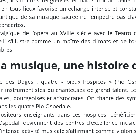
es, institutions religieuses et palais qui accueillen
en tous lieux favorise un échange intense et constan
apuntique de sa musique sacrée ne l’empêche pas d’avo
 concertos.
algique de l’opéra au XVIIIe siècle avec le Teatro 
li s’illustre comme un maître des climats et de l’o
mbres
la musique, une histoire 
té des Doges : quatre « pieux hospices » (Pio Ospe
r instrumentistes ou chanteuses de grand talent. L
iales, bourgeoises et aristocrates. On chante des sy
ans les quatre Pio Ospedale.
ositeurs enseignants dans ces hospices, bénéficien
 Ospedali deviennent des centres d’excellence musi
 d’intense activité musicale s’affirmant comme violon