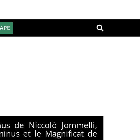
PAPE
OK
nus de Niccolò Jommelli,
inus et le Magnificat de