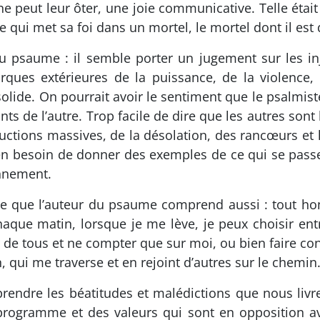
ne peut leur ôter, une joie communicative. Telle était
e qui met sa foi dans un mortel, le mortel dont il est
 du psaume : il semble porter un jugement sur les in
ues extérieures de la puissance, de la violence, 
e solide. On pourrait avoir le sentiment que le psalm
ts de l’autre. Trop facile de dire que les autres sont 
uctions massives, de la désolation, des rancœurs et l
 bien besoin de donner des exemples de ce qui se pass
ennement.
ce que l’auteur du psaume comprend aussi : tout hom
aque matin, lorsque je me lève, je peux choisir e
de tous et ne compter que sur moi, ou bien faire conf
, qui me traverse et en rejoint d’autres sur le chemin
rendre les béatitudes et malédictions que nous livre 
 programme et des valeurs qui sont en opposition av