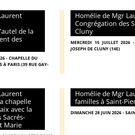
Laurent
Homélie de Mgr Lau
Congrégation des S
’autel de la
Cluny
ent des
MERCREDI 15 JUILLET 2026
JOSEPH DE CLUNY (14E)
026 - CHAPELLE DU
 À PARIS (39 RUE GAY-
Laurent
Homélie de Mgr Lau
la chapelle
familles à Saint-Pi
ix avec la
DIMANCHE 28 JUIN 2026 - SAI
 Sacrés-
t Marie