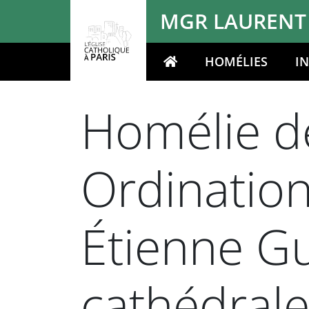
Panneau de gestion des cookies
MGR LAURENT
HOMÉLIES
I
Votre recherche
Homélie de
Ordinatio
Étienne Gui
cathédrale