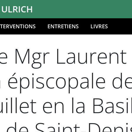
 ULRICH
NTERVENTIONS
ENTRETIENS
LIVRES
 Mgr Laurent U
n épiscopale d
llet en la Basi
 de Saint-Deni