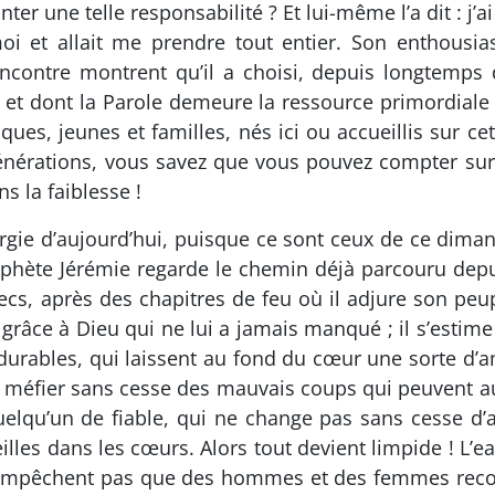
nter une telle responsabilité ? Et lui-même l’a dit : j
oi et allait me prendre tout entier. Son enthousias
encontre montrent qu’il a choisi, depuis longtemps 
t et dont la Parole demeure la ressource primordiale 
iques, jeunes et familles, nés ici ou accueillis sur ce
érations, vous savez que vous pouvez compter sur l
s la faiblesse !
turgie d’aujourd’hui, puisque ce sont ceux de ce diman
rophète Jérémie regarde le chemin déjà parcouru depu
cs, après des chapitres de feu où il adjure son peupl
 grâce à Dieu qui ne lui a jamais manqué ; il s’estim
 durables, qui laissent au fond du cœur une sorte d’
se méfier sans cesse des mauvais coups qui peuvent au
elqu’un de fiable, qui ne change pas sans cesse d’av
lles dans les cœurs. Alors tout devient limpide ! L’eau
n n’empêchent pas que des hommes et des femmes reco