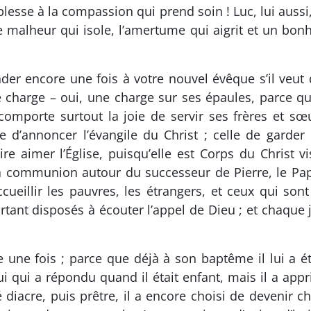
i blesse à la compassion qui prend soin ! Luc, lui auss
e malheur qui isole, l’amertume qui aigrit et un bon
der encore une fois à votre nouvel évêque s’il veut 
ne charge – oui, une charge sur ses épaules, parce
omporte surtout la joie de servir ses frères et sœ
ge d’annoncer l’évangile du Christ ; celle de garder
ire aimer l’Église, puisqu’elle est Corps du Christ 
 la communion autour du successeur de Pierre, le Pa
ccueillir les pauvres, les étrangers, et ceux qui sont
rtant disposés à écouter l’appel de Dieu ; et chaque 
re une fois ; parce que déjà à son baptême il lui a é
lui qui a répondu quand il était enfant, mais il a ap
é diacre, puis prêtre, il a encore choisi de devenir 