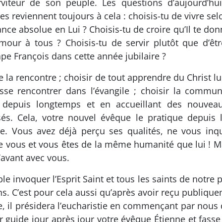
viteur de son peuple. Les questions d’aujourd’hu
es reviennent toujours à cela : choisis-tu de vivre se
iance absolue en Lui ? Choisis-tu de croire qu’Il te do
amour à tous ? Choisis-tu de servir plutôt que d’êtr
pe François dans cette année jubilaire ?
de la rencontre ; choisir de tout apprendre du Christ
isse rencontrer dans l’évangile ; choisir la commun
 depuis longtemps et en accueillant des nouveaux
és. Cela, votre nouvel évêque le pratique depuis
le. Vous avez déjà perçu ses qualités, ne vous inq
e vous et vous êtes de la même humanité que lui ! Mai
’avant avec vous.
e invoquer l’Esprit Saint et tous les saints de notre p
ins. C’est pour cela aussi qu’après avoir reçu publiqu
re, il présidera l’eucharistie en commençant par nou
ur guide jour après jour votre évêque Étienne et fas