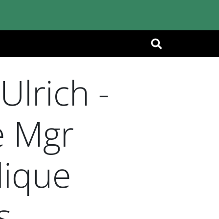
OK
lrich -
e Mgr
lique
s