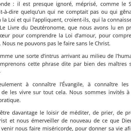
de : il est presque ignoré, méprisé, comme le Sa
st-à-dire quelqu’un qui ne comptait pas ou qui gênai
a Loi et qui l’appliquent, croient-ils, qui la connaiss
 Le Livre du Deutéronome, que nous avons lu en prem
n cœur pour comprendre la Loi d’amour, pour com
. Nous ne pouvons pas le faire sans le Christ.
me une sorte d’intrus arrivant au milieu de l’human
mprenons cette phrase dite par bien des maîtres sp
»
lement à connaître l’Évangile, à connaître les
e les vivre sur tout cela. Nous sommes invités à 
pratique.
être davantage le loisir de méditer, de prier, de p
ist et nous émerveiller de nouveau de ce que Die
 venir nous faire miséricorde, pour donner sa vie a