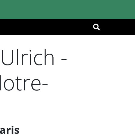
OK
lrich -
otre-
aris