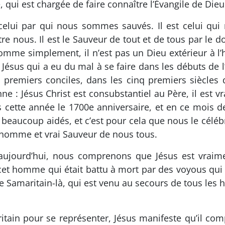
, qui est chargée de faire connaître l’Évangile de Dieu
t celui par qui nous sommes sauvés. Il est celui qui
tre nous. Il est le Sauveur de tout et de tous par le d
homme simplement, il n’est pas un Dieu extérieur à l’
us qui a eu du mal à se faire dans les débuts de l’h
Les premiers conciles, dans les cinq premiers siècle
enne : Jésus Christ est consubstantiel au Père, il est
cette année le 1700e anniversaire, et en ce mois de 
a beaucoup aidés, et c’est pour cela que nous le célé
i homme et vrai Sauveur de nous tous.
’aujourd’hui, nous comprenons que Jésus est vraime
et homme qui était battu à mort par des voyous qui
e Samaritain-là, qui est venu au secours de tous les
ritain pour se représenter, Jésus manifeste qu’il co