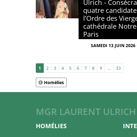
Ulrich - Consécra
quatre candidate
l’Ordre des Vierg
cathédrale Notr
Paris
SAMEDI 13 JUIN 2026
1
2
3
4
5
6
7
8
9
…
33
Homélies
MGR LAURENT ULRICH
HOMÉLIES
INT