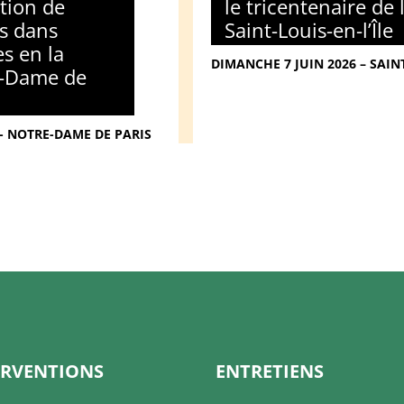
tion de
le tricentenaire de 
s dans
Saint-Louis-en-l’Île
es en la
DIMANCHE 7 JUIN 2026 – SAINT
e-Dame de
 - NOTRE-DAME DE PARIS
ERVENTIONS
ENTRETIENS