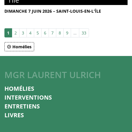
l’Île
DIMANCHE 7 JUIN 2026 – SAINT-LOUIS-EN-L'ÎLE
1
2
3
4
5
6
7
8
9
…
33
Homélies
MGR LAURENT ULRICH
HOMÉLIES
INTERVENTIONS
ENTRETIENS
LIVRES