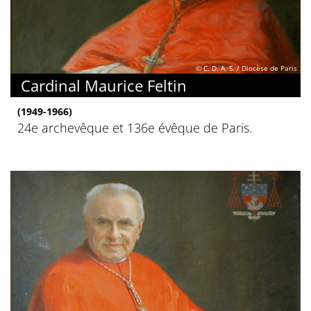
© C. D. A. S. / Diocèse de Paris
Cardinal Maurice Feltin
(1949-1966)
24e archevêque et 136e évêque de Paris.