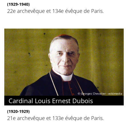
(1929-1940)
22e archevêque et 134e évêque de Paris.
© Georges Chevalier - wikimedia
Cardinal Louis Ernest Dubois
(1920-1929)
21e archevêque et 133e évêque de Paris.