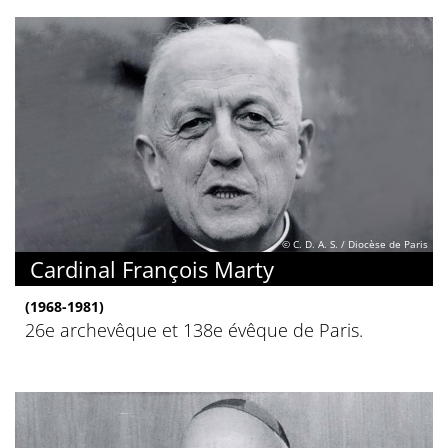
© C. D. A. S. / Diocèse de Paris
Cardinal François Marty
(1968-1981)
26e archevêque et 138e évêque de Paris.