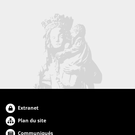
Extranet
Plan du site
Communiqués