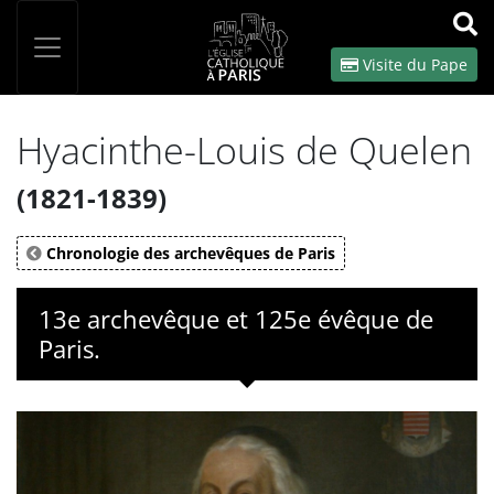
Panneau de gestion des cookies
Votre recherche
OK
Visite du Pape
Hyacinthe-Louis de Quelen
(1821-1839)
Chronologie des archevêques de Paris
13e archevêque et 125e évêque de
Paris.