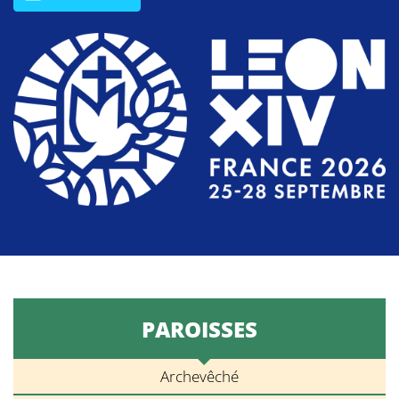
PAROISSES
Archevêché