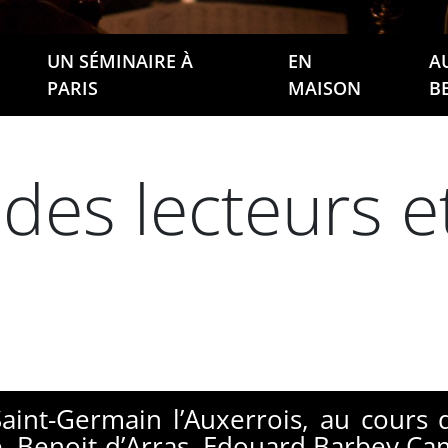
UN SÉMINAIRE À
EN
A
PARIS
MAISON
B
 des lecteurs e
aint-Germain l’Auxerrois, au cours 
, Benoit d’Arras, Edouard Barbey,Ca