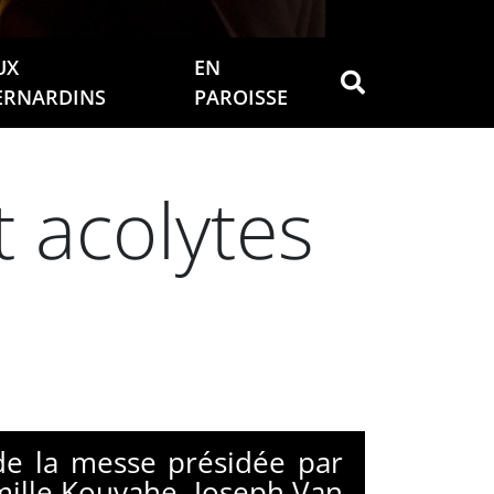
UX
EN
ERNARDINS
PAROISSE
t acolytes
de la messe présidée par
mille Kouvahe, Joseph Van