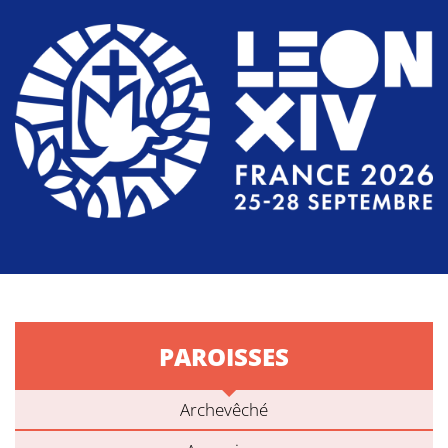
PAROISSES
Archevêché