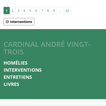
1
2
3
4
5
6
7
8
9
…
42
Interventions
CARDINAL ANDRÉ VINGT-
TROIS
HOMÉLIES
INTERVENTIONS
ENTRETIENS
LIVRES