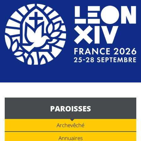
PAROISSES
Archevêché
Annuaires