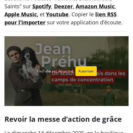
Saints” sur
Spotify
,
Deezer
,
Amazon Music
,
Apple Music,
et
Youtube
. Copier le
lien RSS
pour l’importer
sur votre application d’écoute.
YouTube est désactivé.
Autoriser
Revoir la messe d’action de grâce
Le dimanche 14 décembre 2025, en la basilique