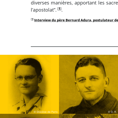
diverses manières, apportant les sacr
[
1
]
l’apostolat”.
.
[
1
]
Interview du père Bernard Adura, postulateur de
© Diocèse de Paris
© D. R.