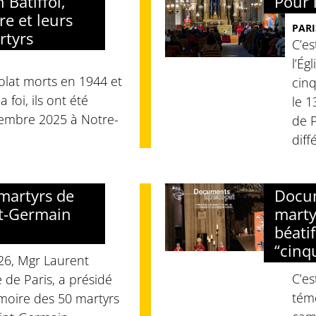
Batiffol,
Pour l
re et leurs
PARI
rtyrs
C’es
l’Ég
olat morts en 1944 et
cinq
 foi, ils ont été
le 
écembre 2025 à Notre-
de P
diff
martyrs de
Docum
nt-Germain
marty
béati
“cinq
26, Mgr Laurent
C’es
 de Paris, a présidé
tém
oire des 50 martyrs