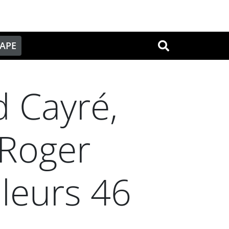
PAPE
OK
d Cayré,
 Roger
 leurs 46