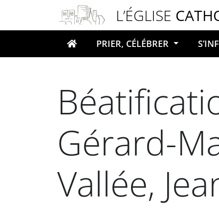
Panneau de gestion des cookies
L’ÉGLISE
CATH
PRIER, CÉLÉBRER
S’I
Votre recherche
Béatificat
Gérard-Mar
Vallée, Je