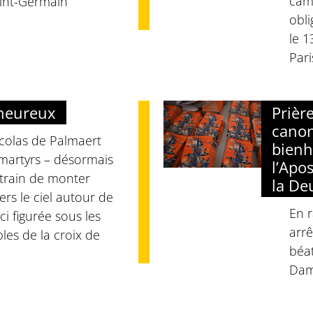
cama
aint-Germain
obli
le 
Pari
nheureux
Prièr
canon
colas de Palmaert
bienh
 martyrs – désormais
l’Apo
train de monter
la De
rs le ciel autour de
En r
ici figurée sous les
arrê
les de la croix de
béat
Dam