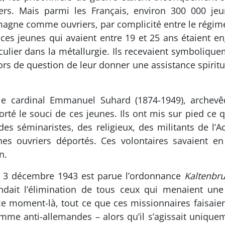
ers. Mais parmi les Français, environ 300 000 je
lemagne comme ouvriers, par complicité entre le régime
), ces jeunes qui avaient entre 19 et 25 ans étaient
ticulier dans la métallurgie. Ils recevaient symboliq
ors de question de leur donner une assistance spiritue
 le cardinal Emmanuel Suhard (1874-1949), archevê
orté le souci de ces jeunes. Ils ont mis sur pied ce qu
es séminaristes, des religieux, des militants de l’A
es ouvriers déportés. Ces volontaires savaient en 
n.
e 3 décembre 1943 est parue l’ordonnance
Kaltenbr
ait l’élimination de tous ceux qui menaient une 
de ce moment-là, tout ce que ces missionnaires faisaie
omme anti-allemandes – alors qu’il s’agissait unique