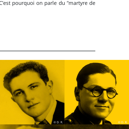
C’est pourquoi on parle du “martyre de
© D. R.
© D. R.