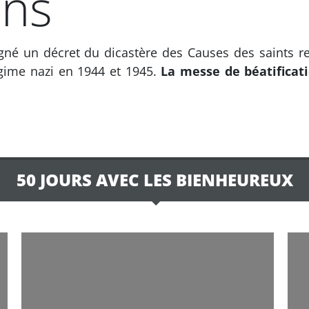
ns
igné un décret du dicastère des Causes des saints r
égime nazi en 1944 et 1945.
La messe de béatificat
50 JOURS AVEC LES BIENHEUREUX