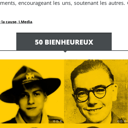
ements, encourageant les uns, soutenant les autres. 
 la cause, I.Media
.
50 BIENHEUREUX
© D. R.
© D. R.