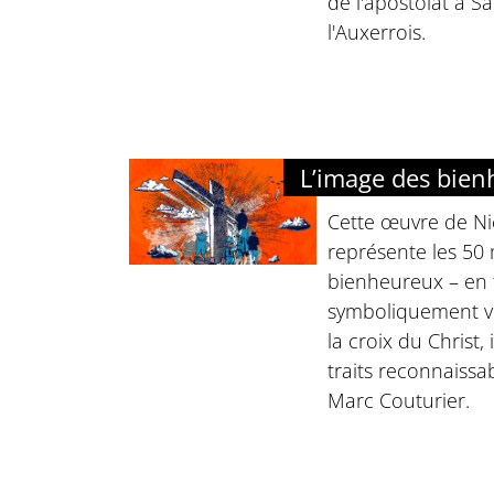
de l'apostolat à S
l'Auxerrois.
L’image des bie
Cette œuvre de Ni
représente les 50
bienheureux – en 
symboliquement ve
la croix du Christ, 
traits reconnaissab
Marc Couturier.