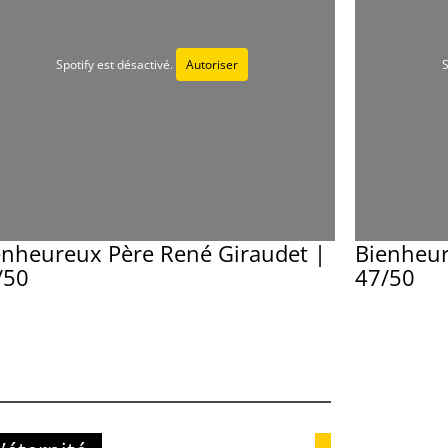
Spotify est désactivé.
Autoriser
S
enheureux Père René Giraudet |
Bienheur
/50
47/50