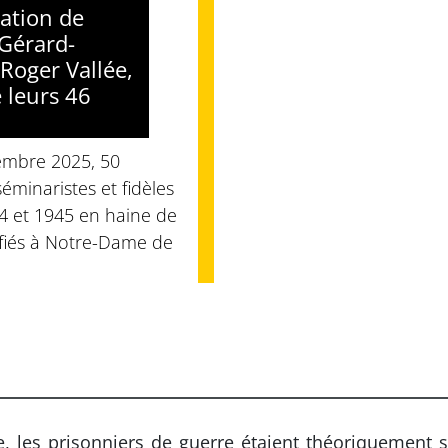
cation de
Gérard-
Roger Vallée,
 leurs 46
embre 2025, 50
 séminaristes et fidèles
44 et 1945 en haine de
tifiés à Notre-Dame de
 les prisonniers de guerre étaient théoriquement s